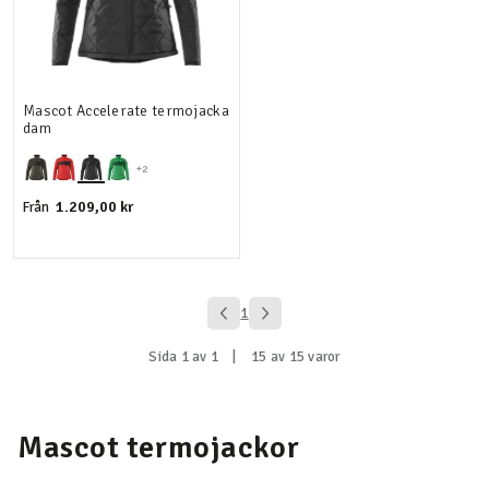
Mascot Accelerate termojacka
dam
+2
1.209,00 kr
Från
1
Sida 1 av 1
|
15 av 15 varor
Mascot termojackor