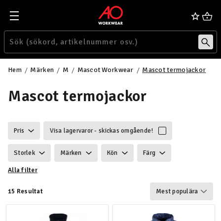
Hem
Märken
M
Mascot Workwear
Mascot termojackor
Mascot termojackor
Pris
Visa lagervaror - skickas omgående!
Storlek
Märken
Kön
Färg
Alla filter
Hållbarhet
Egenskaper
Certifiering
15 Resultat
Gram vikt
Funktionalitet
Detaljer
Användningsområde