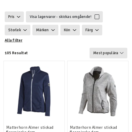
Pris
Visa lagervaror - skickas omgående!
Storlek
Märken
Kön
Färg
Alla filter
Hållbarhet
Egenskaper
Certifiering
105 Resultat
Vind & vattentät
Gram vikt
Funktionalitet
Detaljer
Användningsområde
Matterhorn Almer stickad
Matterhorn Almer stickad