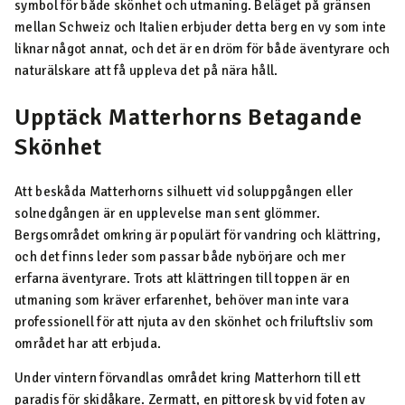
symbol för både skönhet och utmaning. Beläget på gränsen
mellan Schweiz och Italien erbjuder detta berg en vy som inte
liknar något annat, och det är en dröm för både äventyrare och
naturälskare att få uppleva det på nära håll.
Upptäck Matterhorns Betagande
Skönhet
Att beskåda Matterhorns silhuett vid soluppgången eller
solnedgången är en upplevelse man sent glömmer.
Bergsområdet omkring är populärt för vandring och klättring,
och det finns leder som passar både nybörjare och mer
erfarna äventyrare. Trots att klättringen till toppen är en
utmaning som kräver erfarenhet, behöver man inte vara
professionell för att njuta av den skönhet och friluftsliv som
området har att erbjuda.
Under vintern förvandlas området kring Matterhorn till ett
paradis för skidåkare. Zermatt, en pittoresk by vid foten av