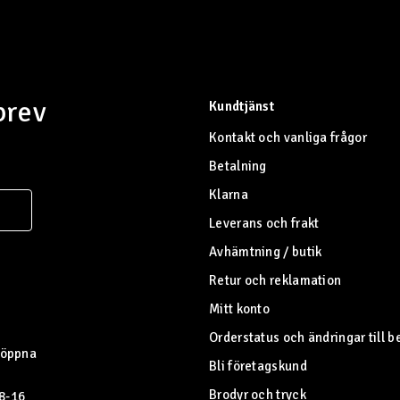
brev
Kundtjänst
Kontakt och vanliga frågor
Betalning
Klarna
Leverans och frakt
Avhämtning / butik
Retur och reklamation
Mitt konto
Orderstatus och ändringar till b
 öppna
Bli företagskund
Brodyr och tryck
 8-16