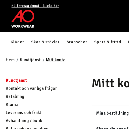
Bli företagskund - klicka här
Kläder
Skor & stövlar
Branscher
Sport & fritid
Hem
Kundtjänst
Mitt konto
Mitt k
Kundtjänst
Kontakt och vanliga frågor
Betalning
Klarna
Leverans och frakt
Mina beställning
Avhämtning / butik
Retur och reklamation