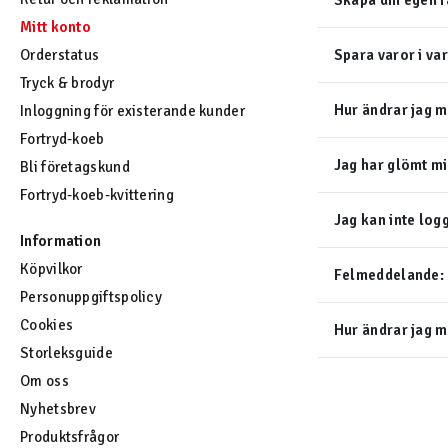
Skapa din egen f
Mitt konto
Orderstatus
Spara varor i va
Tryck & brodyr
Hur ändrar jag m
Inloggning för existerande kunder
Fortryd-koeb
Jag har glömt m
Bli företagskund
Fortryd-koeb-kvittering
Jag kan inte logg
Information
Köpvilkor
Felmeddelande: 
Personuppgiftspolicy
Cookies
Hur ändrar jag m
Storleksguide
Om oss
Nyhetsbrev
Produktsfrågor