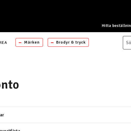
Hitta beställni
Märken
Brodyr & tryck
REA
onto
ar