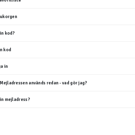
avoritlista
rukorgen
in kod?
in kod
a in
Mejladressen används redan - vad gör jag?
in mejladress?