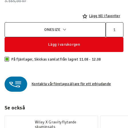
Pris nedsatt från
till
3.165,00 kr
Lägg till i favoriter
ONESIZE
Lägg i varukorgen
På fjärrlager, Skickas samlat från lagret 11.08 - 12.08
Kontakta vår företagssäljare för ett erbjudande
Se också
Wiley X Gravity flytande
skuminsats