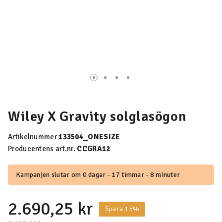
Wiley X Gravity solglasögon
Artikelnummer
133504_ONESIZE
Producentens art.nr.
CCGRA12
Kampanjen slutar om 0 dagar - 17 timmar - 8 minuter
2.690,25 kr
Spara 15%