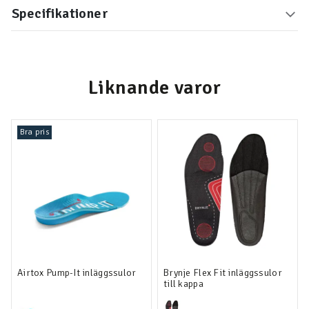
Specifikationer
Liknande varor
Bra pris
Airtox Pump-It inläggssulor
Brynje Flex Fit inläggssulor
till kappa