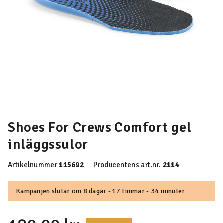
Shoes For Crews Comfort gel
inläggssulor
Artikelnummer
115692
Producentens art.nr.
2114
Kampanjen slutar om 8 dagar - 17 timmar - 34 minuter