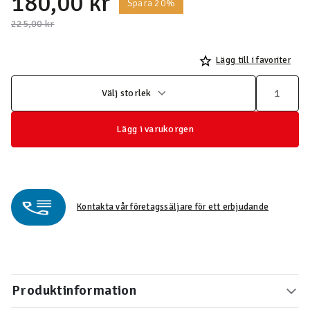
180,00 kr
Spara 20%
Pris nedsatt från
till
225,00 kr
Lägg till i favoriter
Välj storlek
Lägg i varukorgen
Kontakta vår företagssäljare för ett erbjudande
Produktinformation