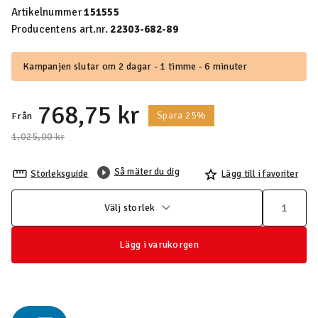
Artikelnummer
151555
Producentens art.nr.
22303-682-89
Kampanjen slutar om 2 dagar - 1 timme - 6 minuter
768,75 kr
Spara 25%
Från
Pris nedsatt från
till
1.025,00 kr
Så mäter du dig
Storleksguide
Lägg till i favoriter
Välj storlek
Lägg i varukorgen