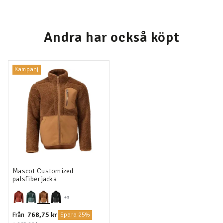
Andra har också köpt
Kampanj
Mascot Customized
pälsfiberjacka
+3
768,75 kr
Från
Spara 25%