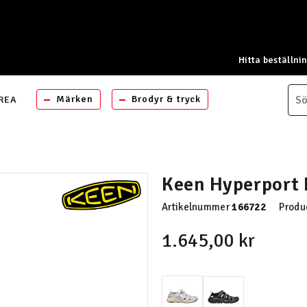
Hitta beställni
Märken
Brodyr & tryck
REA
Keen Hyperport 
Artikelnummer
166722
Produ
1.645,00 kr