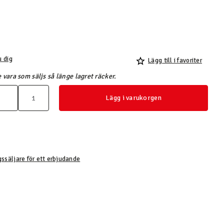
u dig
Lägg till i favoriter
 vara som säljs så länge lagret räcker.
Lägg i varukorgen
gssäljare för ett erbjudande