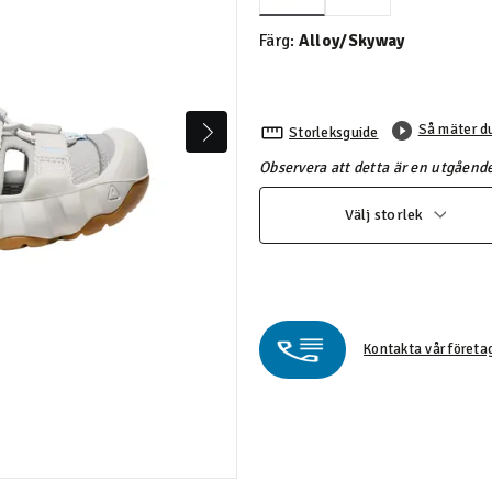
Valda
Färg:
Alloy/Skyway
Så mäter d
Storleksguide
Observera att detta är en utgående
Välj storlek
Kontakta vår företa