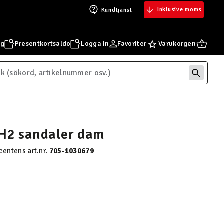
Inklusive moms
Kundtjänst
ng
Presentkortsaldo
Logga in
Favoriter
Varukorgen
H2 sandaler dam
centens art.nr.
705-1030679