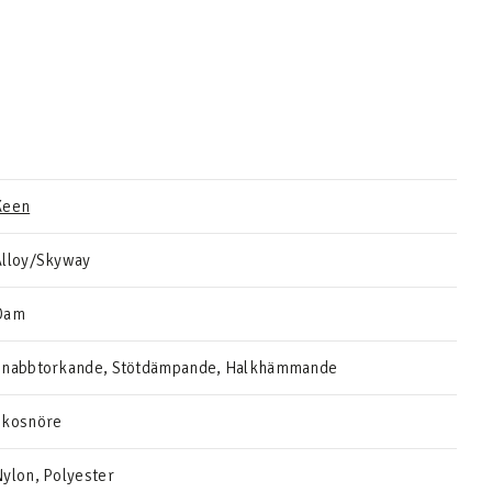
Keen
Alloy/Skyway
Dam
Snabbtorkande, Stötdämpande, Halkhämmande
Skosnöre
ylon, Polyester