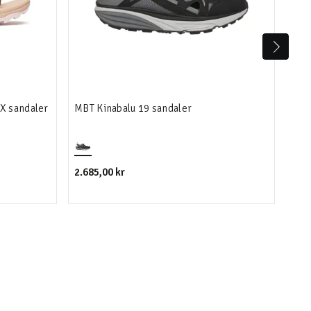
X sandaler
MBT Kinabalu 19 sandaler
Mer
2.685,00 kr
1.49