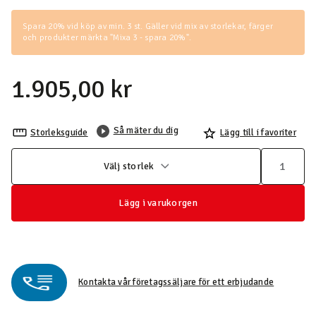
Spara 20% vid köp av min. 3 st. Gäller vid mix av storlekar, färger
och produkter märkta
"Mixa 3 - spara 20%"
.
1.905,00 kr
Så mäter du dig
Storleksguide
Lägg till i favoriter
Välj storlek
Lägg i varukorgen
Kontakta vår företagssäljare för ett erbjudande